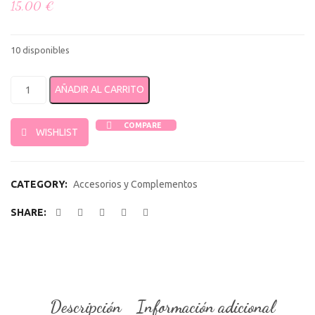
15,00
€
10 disponibles
Biberón con Asas de 300ml cantidad
AÑADIR AL CARRITO
COMPARE
WISHLIST
CATEGORY:
Accesorios y Complementos
SHARE:
Descripción
Información adicional